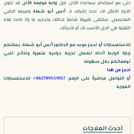
حتى مع استخدام سماعات الأذن، فإن
زراعة قوقعة الأذن
قد تكون
الخيار الأمثل لك. تحت إشراف
د. أنس أبو شملة
وفريقه الطبي
المتخصص، ستتلقى تقييمًا شاملاً لحالتك وتحديد ما إذا كانت هذه
التقنية هي الحل الأنسب لك أو لأحبائك.
للاستفسارات أو لحجز موعد مع الدكتور أنس أبو شملة، يمكنكم
زيارة الرابط أدناه لضمان تجربة جراحية متميزة ونتائج تلبي
توقعاتكم بكل سهولة:
احجز من هنا
أو التواصل مباشرةً على الرقم:
962799559157+
للاستفسارات
الفورية
آحدث العلاجات