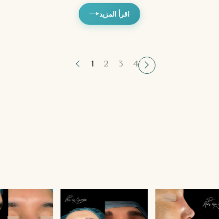
اقرأ المزيد
1
2
3
4