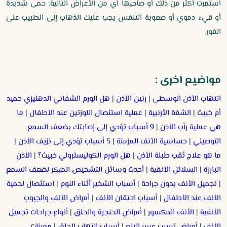
استمرت أكثر من ذلك أو صاحبها أي من الأعراض التالية: حمى شديدة
أو قيء دموي أو صعوبة التنفس يجب عليك الذهاب إلى الطبيب على
الفور.
مواضيع اخرى :
التهاب الأذن الوسطى
|
رنين الأذن
|
هل الورم الشفاني الدهليزي حميد
أم خبيث
|
الشفة الأرنبية
|
عملية استئصال اللوزتين عند الأطفال
|
ما
هي عملية رأب الأذن
|
9 أسباب تؤدي إلى إصابتك بضعف السمع
التوصيلي
|
حساسية الأنف المزمنة
|
5 أسباب تؤدي إلى نزيف الأذن
|
ما هو علاج ثقب طبلة الأذن
|
هل الورم الكوليسترولي خبيث؟
|
الأذن
البارزة
|
السلائل الأنفية
|
أحدث وسائل التشخيص المبكر لضعف السمع
|
تجميل الأنف بدون جراحة
|
أسباب الشخير أثناء النوم
|
استئصال لحمية
الأنف عند الأطفال
|
أسباب احتقان الأنف
|
أمراض الأنف والجيوب
الأنفية
|
الأنف المكسور
|
أمراض الحنجرة والحلق
|
أنواع جراحات تجميل
الأنف
|
أمراض تسبب عسر البلع
|
أسباب التهاب الحلق
|
مميزات